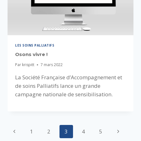
LES SOINS PALLIATIFS
Osons vivre !
Par
krispitt
7 mars 2022
La Société Française d’Accompagnement et
de soins Palliatifs lance un grande
campagne nationale de sensibilisation.
Navigation
Page
Page
1
2
3
4
5