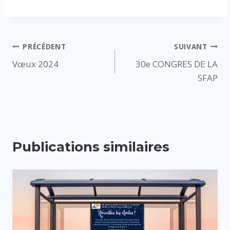
Navigation
PRÉCÉDENT
SUIVANT
Vœux 2024
30e CONGRES DE LA
de
SFAP
l’article
Publications similaires