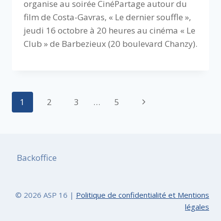
organise au soirée CinéPartage autour du
film de Costa-Gavras, « Le dernier souffle »,
jeudi 16 octobre à 20 heures au cinéma « Le
Club » de Barbezieux (20 boulevard Chanzy).
Navigation
Page
1
2
3
…
5
de
suivante
page
Backoffice
© 2026 ASP 16 |
Politique de confidentialité et Mentions
légales