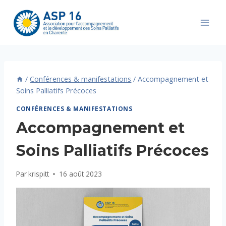
Aller
au
contenu
/
Conférences & manifestations
/
Accompagnement et
Soins Palliatifs Précoces
CONFÉRENCES & MANIFESTATIONS
Accompagnement et
Soins Palliatifs Précoces
Par
krispitt
16 août 2023