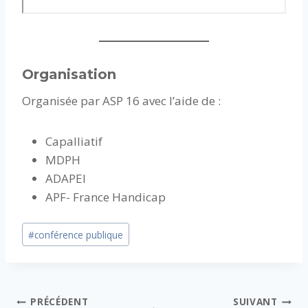
Organisation
Organisée par ASP 16 avec l’aide de :
Capalliatif
MDPH
ADAPEI
APF- France Handicap
Étiquettes
#
conférence publique
de
la
publication :
Navigation
PRÉCÉDENT
SUIVANT