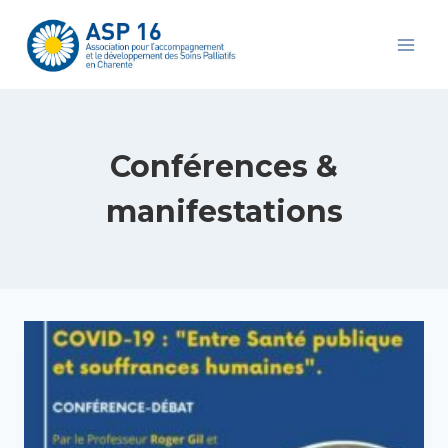
Aller
au
contenu
Conférences &
manifestations