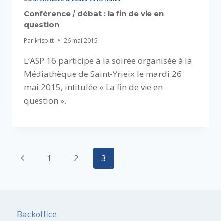
Conférence / débat : la fin de vie en
question
Par
krispitt
26 mai 2015
L’ASP 16 participe à la soirée organisée à la
Médiathèque de Saint-Yrieix le mardi 26
mai 2015, intitulée « La fin de vie en
question ».
Navigation
Page
1
2
3
de
précédente
page
Backoffice