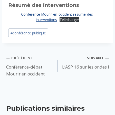
Résumé des interventions
Conference-Mourir-en-occident-resume-des-
interventions
Télécharger
Étiquettes
#
conférence publique
de
la
publication :
Navigation
PRÉCÉDENT
SUIVANT
Conférence-débat
L’ASP 16 sur les ondes !
de
Mourir en occident
l’article
Publications similaires