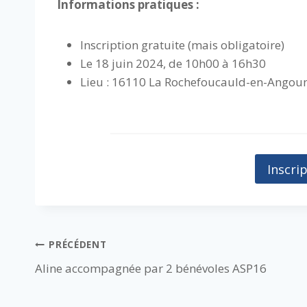
Informations pratiques :
Inscription gratuite (mais obligatoire)
Le 18 juin 2024, de 10h00 à 16h30
Lieu : 16110 La Rochefoucauld-en-Angou
Inscri
Navigation
PRÉCÉDENT
Aline accompagnée par 2 bénévoles ASP16
de
l’article